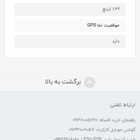
1.69 اینچ
موقعیت‌ نما GPS
دارد
برگشت به بالا
ارتباط تلفنی
راهنمای خرید اقساط: 09128005760
گوشی موبایل کارکرده: 09123008057
خرید کنسول بازی PS5/PS4 ا: 09356606060