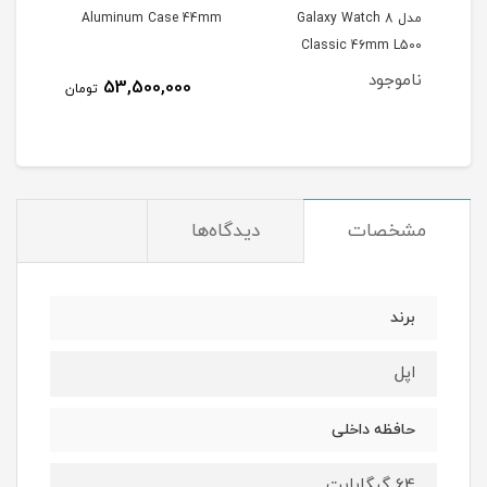
مدل Galaxy Watch 8
Aluminum Case 44mm
ase
Classic 46mm L500
سیلیکونی
ناموجود
53,500,000
تومان
مشخصات
دیدگاه‌ها
برند
اپل
حافظه داخلی
64 گیگابایت