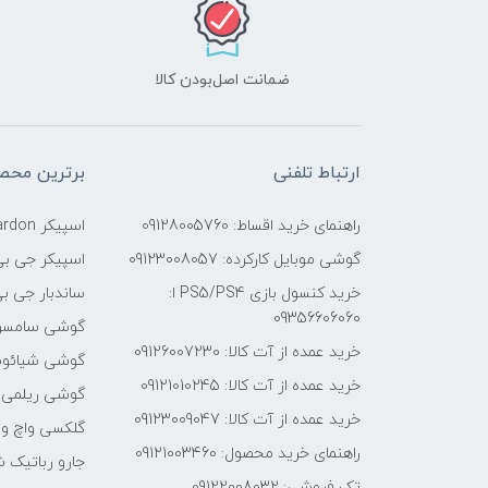
ضمانت اصل‌بودن کالا
ارتباط تلفنی
برترین محص
راهنمای خرید اقساط: 09128005760
اسپیکر Harman Kardon
گوشی موبایل کارکرده: 09123008057
اسپیکر جی بی
خرید کنسول بازی PS5/PS4 ا:
ساندبار جی بی
09356606060
گوشی سامسو
خرید عمده از آت کالا: 09126007230
گوشی شیائو
خرید عمده از آت کالا: 09121010245
گوشی ریلمی
خرید عمده از آت کالا: 09123009047
گلکسی واچ و 
راهنمای خرید محصول: 09121003460
جارو رباتیک 
تک فروشی: 09122008032