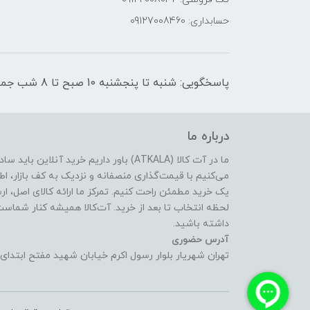
حسابداری: 09127008460
پاسخگویی: شنبه تا پنجشنبه 10 صبح تا 8 شب جمعه ها از ساعت 12 تا 8 شب
درباره ما
ما در آت کالا (ATKALA) باور داریم خرید 
می‌کنیم با قیمت‌گذاری منصفانه و نزدیک به کف بازار، اط
یک خرید مطمئن راحت کنیم. تمرکز ما ارائه کالای اصل، ا
لحظه انتخاب تا بعد از خرید. آت‌کالا همیشه کنار شماست ت
داشته باشید.
آدرس حضوری
تهران شهریار بلوار رسول اکرم خیابان شهید مفتح ابتدای 