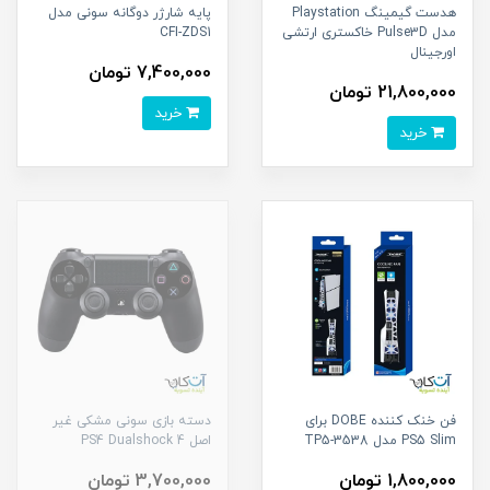
هدست گیمینگ Playstation
پایه شارژر دوگانه سونی مدل
مدل Pulse3D خاکستری ارتشی
CFI-ZDS1
اورجینال
7,400,000 تومان
21,800,000 تومان
خرید
خرید
فن خنک کننده DOBE برای
دسته بازی سونی مشکی غیر
PS5 Slim مدل TP5-3538
اصل PS4 Dualshock 4
1,800,000 تومان
3,700,000 تومان