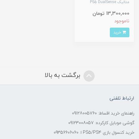
متالیک PS5 DualSense
13,300,000 تومان
ناموجود
خرید
برگشت به بالا
ارتباط تلفنی
راهنمای خرید اقساط: 09128005760
گوشی موبایل کارکرده: 09123008057
خرید کنسول بازی PS5/PS4 ا: 09356606060