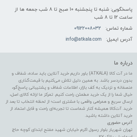
پاسخگویی: شنبه تا پنجشنبه 10 صبح تا 8 شب جمعه ها از
ساعت 12 تا 8 شب
شماره تماس:
09122008032
آدرس ایمیل:
info@atkala.com
درباره ما
ما در آت کالا (ATKALA) باور داریم خرید آنلاین باید ساده، شفاف و
بدون دردسر باشد. به همین دلیل تلاش می‌کنیم با قیمت‌گذاری
منصفانه و نزدیک به کف بازار، اطلاعات شفاف و پشتیبانی پاسخ‌گو،
خیال شما را از یک خرید مطمئن راحت کنیم. تمرکز ما ارائه کالای اصل،
ارسال سریع و همراهی واقعی با مشتری است؛ از لحظه انتخاب تا بعد از
خرید. آت‌کالا همیشه کنار شماست تا تجربه‌ای راحت و قابل اعتماد از
خرید آنلاین داشته باشید.
آدرس حضوری
تهران شهریار بلوار رسول اکرم خیابان شهید مفتح ابتدای کوچه حاج
اسماعیلی پلاک ۲۷