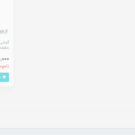
حافظه 256 رم 8 گیگا
00,000
ناموج
خرید