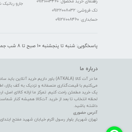
راهنمای خرید محصول: 09121003460
جارو رباتیک 
تک فروشی: 09122008032
حسابداری: 09127008460
پاسخگویی: شنبه تا پنجشنبه 10 صبح تا 8 شب جمعه ها از ساعت 12 تا 8 شب
درباره ما
ما در آت کالا (ATKALA) باور داریم خرید 
می‌کنیم با قیمت‌گذاری منصفانه و نزدیک به کف بازار، اط
یک خرید مطمئن راحت کنیم. تمرکز ما ارائه کالای اصل، ا
لحظه انتخاب تا بعد از خرید. آت‌کالا همیشه کنار شماست ت
داشته باشید.
آدرس حضوری
تهران شهریار بلوار رسول اکرم خیابان شهید مفتح ابتدای 