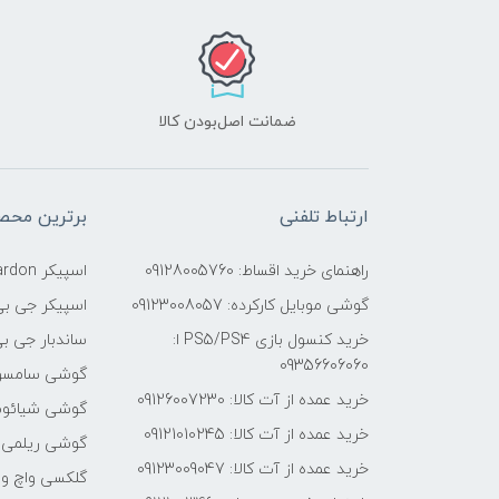
ضمانت اصل‌بودن کالا
ارتباط تلفنی
برترین محص
راهنمای خرید اقساط: 09128005760
اسپیکر Harman Kardon
گوشی موبایل کارکرده: 09123008057
اسپیکر جی بی
خرید کنسول بازی PS5/PS4 ا:
ساندبار جی بی
09356606060
گوشی سامسو
خرید عمده از آت کالا: 09126007230
گوشی شیائو
خرید عمده از آت کالا: 09121010245
گوشی ریلمی
خرید عمده از آت کالا: 09123009047
گلکسی واچ و 