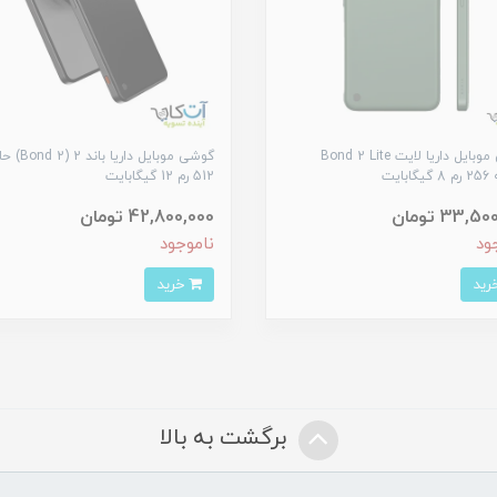
گوشی موبایل داریا لایت Bond 2 Lite
گوشی موبایل داریا 
بایت
512 رم 12 گیگابایت
33,5 تومان
42,800,000 تومان
ود
ناموجود
خرید
برگشت به بالا