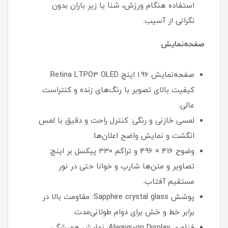
استفاده هنگام ورزش، شنا یا زیر باران بدون
نگرانی از آسیب.
صفحه‌نمایش
صفحه‌نمایش 1.96 اینچ Retina LTPO3 OLED:
کیفیت بالای تصویر با رنگ‌های زنده و کنتراست
عالی.
لمسی خازنی و رنگی: کنترل راحت و دقیق با لمس
انگشت و نمایش واضح اعلان‌ها.
وضوح 416 × 496 و تراکم 330 پیکسل بر اینچ:
تصاویر و متن‌ها شارپ و خوانا حتی در نور
مستقیم آفتاب.
پوشش Sapphire crystal glass: مقاومت بالا در
برابر خط و خش برای دوام طولانی‌مدت.
فناوری Always-on Display: نمایش همیشگی