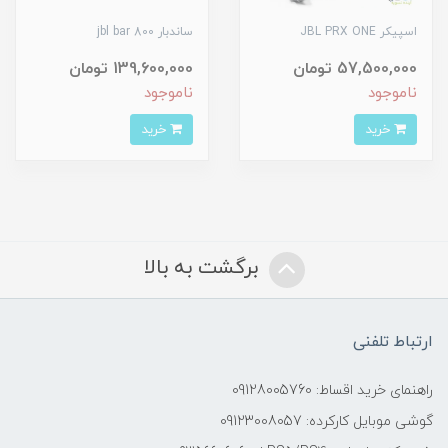
اسپیکر JBL PRX ONE
ساندبار jbl bar 800
57,500,000 تومان
139,600,000 تومان
ناموجود
ناموجود
خرید
خرید
برگشت به بالا
ارتباط تلفنی
راهنمای خرید اقساط: 09128005760
گوشی موبایل کارکرده: 09123008057