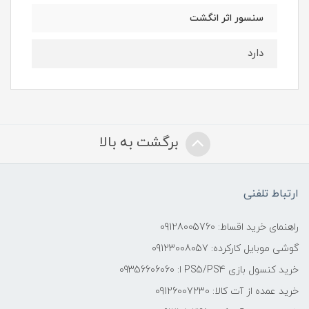
سنسور اثر انگشت
دارد
برگشت به بالا
ارتباط تلفنی
راهنمای خرید اقساط: 09128005760
گوشی موبایل کارکرده: 09123008057
خرید کنسول بازی PS5/PS4 ا: 09356606060
خرید عمده از آت کالا: 09126007230