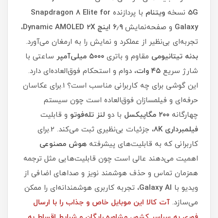
5G
نسخه
ویتنام
با پردازنده
Snapdragon 8 Elite for
Galaxy
و صفحه‌نمایش
۶٫۹ اینچ
Dynamic AMOLED 2X
،
تجربه‌ای بی‌نظیر از عملکرد و نمایش را به ارمغان می‌آورد.
بدنه تیتانیومی
مقاوم و باتری
۵۰۰۰ میلی‌آمپر
ساعتی با
شارژ سریع
۴۵ وات
، دوام و استحکام فوق‌العاده‌ای دارد.
این گوشی برای چه کاربرانی مناسب است؟ 1.برای عکاسان
حرفه‌ای و فیلمسازان فوق‌العاده است چون سیستم
چهارگانه
۲۰۰ مگاپیکسل
با دو
لنز تله‌فوتو
و قابلیت
فیلمبرداری 8K
، جزئیات بی‌نظیری ثبت می‌کند. 2.برای
کاربرانی که به قابلیت‌های پیشرفته
هوش مصنوعی
اهمیت می‌دهند عالی است چون قابلیت‌هایی مثل ترجمه
همزمان تماس و حذف هوشمند نویز و صداهای اضافی از
ویدیو با
Galaxy AI
، تجربه کاربری هوشمندانه‌ای را ممکن
می‌سازد.
آت کالا این موبایل خاص و جذاب را با ارسال
فوری به سراسر کشور، مشاوره رایگان و شرایط اقساط به