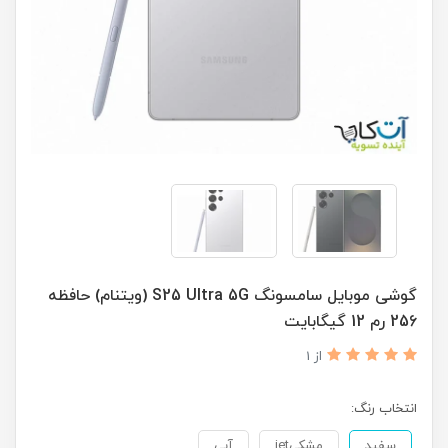
گوشی موبایل سامسونگ S25 Ultra 5G (ویتنام) حافظه
256 رم 12 گیگابایت
از 1
انتخاب رنگ:
سفید
مشکیjet
آبی