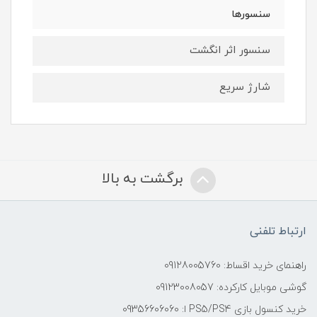
سنسور‌ها
سنسور اثر انگشت
شارژ سریع
برگشت به بالا
ارتباط تلفنی
راهنمای خرید اقساط: 09128005760
گوشی موبایل کارکرده: 09123008057
خرید کنسول بازی PS5/PS4 ا: 09356606060