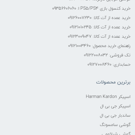
خرید کنسول بازی PS5/PS4 ا: 09356606060
خرید عمده از آت کالا: 09126007230
خرید عمده از آت کالا: 09121010245
خرید عمده از آت کالا: 09123009047
راهنمای خرید محصول: 09121003460
تک فروشی: 09122008032
حسابداری: 09127008460
برترین محصولات
اسپیکر Harman Kardon
اسپیکر جی بی ال
ساندبار جی بی ال
گوشی سامسونگ
گوشی شیائومی