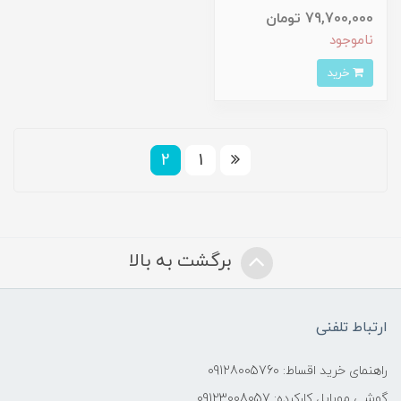
79,700,000 تومان
ناموجود
خرید
2
1
برگشت به بالا
ارتباط تلفنی
راهنمای خرید اقساط: 09128005760
گوشی موبایل کارکرده: 09123008057