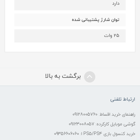
دارد
توان شارژ پشتیبانی شده
۲۵ وات
برگشت به بالا
ارتباط تلفنی
راهنمای خرید اقساط: 09128005760
گوشی موبایل کارکرده: 09123008057
خرید کنسول بازی PS5/PS4 ا: 09356606060