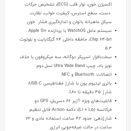
اکسیژن خون، نوار قلب (ECG)، تشخیص حرکات
دست، سطح استرس، کیفیت خواب، نظارت
سیکل ماهیانه بانوان و اندازه‌گیری فشار خون.
سیستم عامل WatchOS با پردازنده Apple S10
Chip 64-bit، حافظه داخلی 64 گیگابایت و بلوتوث
5.3.
سخت‌افزار: اسپیکر دوگانه، سه میکروفون با حذف
نویز باد، چیپ Ultra Wide Band نسل دوم.
اتصالات: Bluetooth و NFC.
باتری لیتیوم یون با شارژ مغناطیسی USB-C؛
شارژ 45 دقیقه تا 80٪.
قابلیت‌های ویژه: آژیر 86 دسی‌بل، GPS دو
فرکانسه (L1 + L5)، دکمه Action قابل تنظیم.
شارژدهی: حدود 42 ساعت استفاده عادی و 72
ساعت در حالت صرفه‌جویی انرژی.