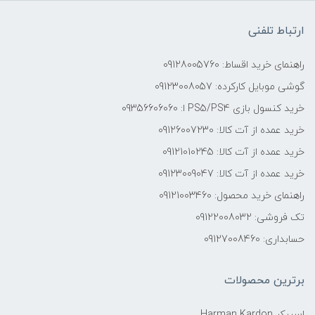
ارتباط تلفنی
راهنمای خرید اقساط: 09128005760
گوشی موبایل کارکرده: 09123008057
خرید کنسول بازی PS5/PS4 ا: 09356606060
خرید عمده از آت کالا: 09126007230
خرید عمده از آت کالا: 09121010245
خرید عمده از آت کالا: 09123009047
راهنمای خرید محصول: 09121003460
تک فروشی: 09122008032
حسابداری: 09127008460
برترین محصولات
اسپیکر Harman Kardon