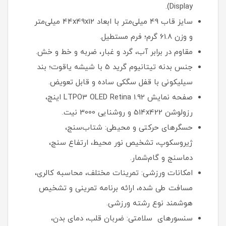
Display).
سایز قاب 49 میلی‌متر با ابعاد 44x49x12 میلی‌متر
و وزن 61.8 گرم؛ فرم مستطیل.
مقاوم در برابر آب، گرد و غبار، ضربه و خط و خش.
جنس بدنه تیتانیوم گرید 5 با شیشه یاقوت؛ بند
سیلیکونی با قفل سگکی ساده و قابل تعویض.
صفحه نمایش LTPO3 OLED Retina 1.92 اینچ،
رزولوشن 514x422 و روشنایی 3000 نیت.
حسگرهای حرکتی و محیطی: شتاب‌سنج،
ژیروسکوپ، تشخیص نور محیط، ارتفاع سنج،
دماسنج و گام‌شمار.
امکانات ورزشی: تمرینات مختلف، محاسبه کالری،
مسافت طی شده، ارائه برنامه تمرینی و تشخیص
هوشمند نوع رشته ورزشی.
سنسورهای سلامتی: ضربان قلب، دمای بدن،